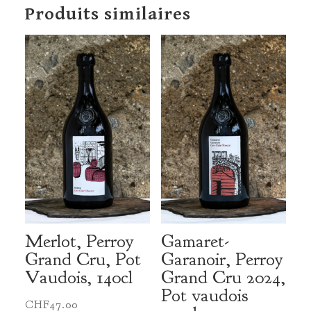
Grand
Produits similaires
Cru
2024,
70cl
Merlot, Perroy
Gamaret-
Grand Cru, Pot
Garanoir, Perroy
Vaudois, 140cl
Grand Cru 2024,
Pot vaudois
CHF
47.00